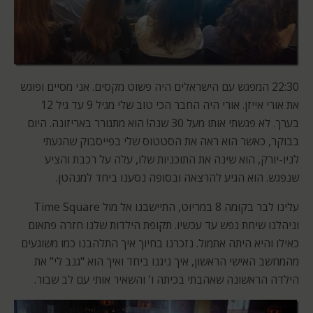
22:30 המפגש עם הישראלים היה פשוט מקסים. אני מסיים ופוגש
את אורי אייזן. אורי היה החבר הכי טוב שלי מגיל 9 עד גיל 12
בערך. לא פגשתי אותו מעל 30 שנה! הוא מתגורר באריזונה. היום
בבוקר, כאשר הוא ראה את הסטטוס שלי בפייסבוק שהגעתי
לניו-יורק, הוא שינה את התוכניות שלו, עלה על רכבת והציע
שנפגש. הוא הגיע להרצאה ובסופה נסענו ביחד למנהטן.
עלינו לבר בקומה 8 במריוט, התיישבנו אל מול Time Square
וניהלנו שיחת נפש עד עכשיו. תקופת הילדות שלנו חזרה פתאום
כאילו והיא היתה אתמול. נזכרנו בחיוך איך התלהבנו כמו משוגעים
מהמחשב האישי הראשון, איך ניגנו ביחד ואיך הוא "גנב לי" את
הילדה הראשונה שאהבתי בכיתה ו' והשאיר אותי עם לב שבור.