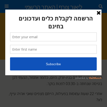
ליאור צורף | האתר הרשמי
מרץ 5, 2014 •
3s תגובות
יומן מסע לקראת השקת הספר – יום
ראשון בניו יורק
שתף
ציוץ
נעץ
דוא"ל
השעה עכשיו 01:30 בניו-יורק. היום, כלומר אתמול, הגעתי לכן
בטיסה שנחתה ב-03:30 לפנות בוקר.
אחרי 22 שעות עמוסות בפעילות, הייתם מצפים שאני אהיה עייף,
לא?