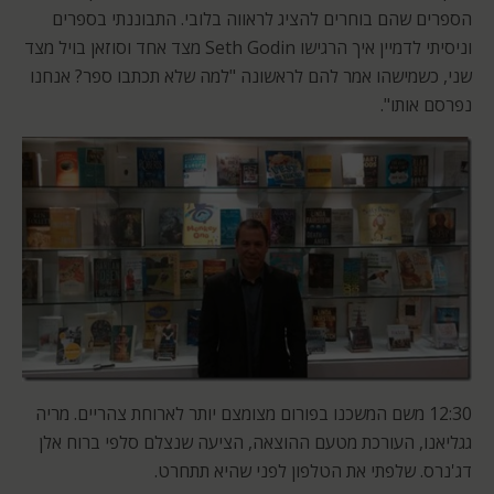
הספרים שהם בוחרים להציג לראווה בלובי. התבוננתי בספרים
וניסיתי לדמיין איך הרגישו Seth Godin מצד אחד וסוזאן בויל מצד
שני, כשמישהו אמר להם לראשונה "למה שלא תכתבו ספר? אנחנו
נפרסם אותו".
12:30 משם המשכנו בפורום מצומצם יותר לארוחת צהריים. מריה
גגליאנו, העורכת מטעם ההוצאה, הציעה שנצלם סלפי ברוח אלן
דג'נרס. שלפתי את הטלפון לפני שהיא תתחרט.