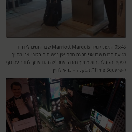
05:45 הגעתי למלון Marriott Marquis שבו הזמינו לי חדר
מטעם הכנס שבו אני מרצה מחר. אין נפש חיה בלובי. אני מחייך
לפקיד הקבלה. הוא מחייך חזרה ואמר "שדרגנו אותך לחדר עם נוף
ל-Time Square". מסקנה – כדאי לחייך.