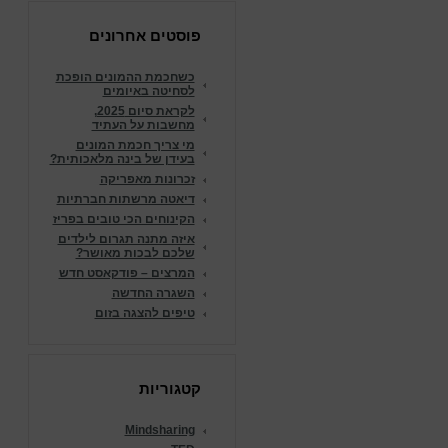
פוסטים אחרונים
כשחכמת ההמונים הופכת
לסחיטה באיומים
לקראת סיום 2025,
מחשבות על העתיד
מי צריך חכמת המונים
בעידן של בינה מלאכותית?
זכרונות מאפריקה
דיאטה מרשתות חברתיות
הקינוחים הכי טובים בפריז
איזה מתנה תגרום לילדים
שלכם לבכות מאושר?
המרצים – פודקאסט חדש
השגרה החדשה
טיפים להצגה בזום
קטגוריות
Mindsharing