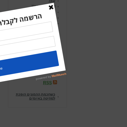
TED
Uncategorized
אורי
באה לי מחשבה
הרצאות
חכמת ההמונים
יש לי חלום
מאיה
שונות
שידורי הניסיון של יוסי
וליאור
שיווק
RSS
כשחכמת ההמונים הופכת
לסחיטה באיומים