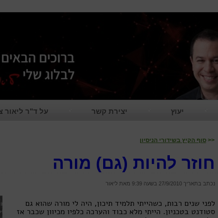
יעוץ
יצירת קשר
על ד"ר ליאור צ
<<
סוף הקיץ בשידורי הניסיון
חוזר להיות (גם) מורה
נכתב בתאריך 27/9/2010 בשעה
9:39
מאת ליאור
לפני שנים רבות, כשהייתי תלמיד תיכון, היה לי מורה שהוא גם
סטודנט בטכניון. הייתי מלא כבוד והערכה כלפיו מכיוון שכבר אז