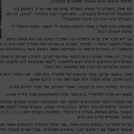
חלמתי שיבוא היום ואלמד מחשבים בטכניון.
יום אחד, כשהיה לי אומץ, שאלתי אותו מה אני צריך לעשות כדי
להתקבל ללימודים בטכניון… הוא מצדו ענה בזלזול: "עזוב, זה לא
בשבילך ולא יהיה לך סיכוי להתקבל!".
המשפט הזה העליב אותי ברמות שקשה לי לתאר. ממש השאיר לי
צלקת לשנים רבות.
אני לא זוכר איך קראו למורה הזה ואין לי מושג מה הוא עושה היום
להסתכל לו בעיניים ולספר לו שסיימתי תואר ראשון ושני בהצטיינות מה
בכלל, רק אחרי שנים רבות הבנתי שהייתי קורבן להרבה מורים גרועים
התלמידים החלשים והציע להם להתאבד ("קחו אוטובוס לים ותקפצו למי
לחשוב שלעולם לא אבין את המקצוע הזה ועוד.
מאז, כשאני מרצה בפני קבוצות של תלמידי בית ספר, אני מספר להם א
להם חלום, שלא יוותרו ולא יתנו לאף מורה לדכא אותם.
נזכרתי בסיפור הזה כי עכשיו, אחרי החגים, אני חוזר להיות מורה…
אמנם לא מורה לתלמידי בית ספר אלה לסטודנטים אבל עדיין מורה.
אני מתחיל ללמד סטודנטים לתואר שני בפקולטה למנהל עסקים במכללה
דיגיטלי שיתקיים בימי רביעי בערב מידי שבוע. בקורס אנסה לקחת א
שעובר עולם השיווק בעידן הדיגיטלי. המתרגל בקורס הוא
דביר רזניק
ש
בלוגר ואושיית מדיה חברתית.
מכיוון שמדובר בתחום חדש מאוד, אני שוקל להוסיף לנושאים שאני אכי
אשמח לשאול את דעתכם לגבי נושאים מסוימים. אולי אפילו אעביר חלק