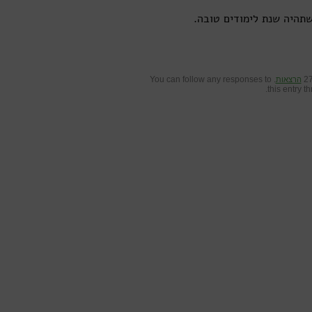
שתהיה שנת לימודים טובה.
. You can follow any responses to
הרצאות
this entry t