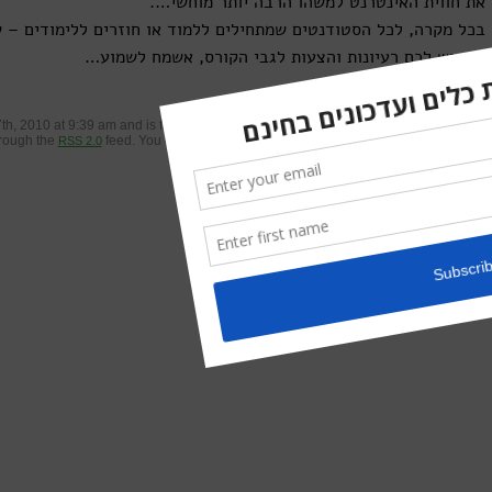
את חווית האינטרנט למשהו הרבה יותר מוחשי….
בכל מקרה, לכל הסטודנטים שמתחילים ללמוד או חוזרים ללימודים – 
ואם יש לכם רעיונות והצעות לגבי הקורס, אשמח לשמוע…
This entry was posted on יום שני, ספטמבר 27th, 2010 at 9:39 am and is filed under
hrough the
feed. You can
, or
from your own site.
RSS 2.0
leave a response
trackback