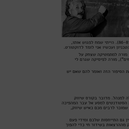
(אולי מישהו יעזור – למדתי באורט גבעתיים ואני מעריך שזה היה ב-86-87). הייתי שמח לפגוש אותו,
טכניון ועכשיו אני לומד לדוקטורט.
. מורה למתמטיקה שצחק על
ם"), מורה לפיסיקה שגרם לי
ת הסיפור הזה ואומר להם שאם יש
 למנהל. מדובר בקורס שיווק
ת הסטודנטים למסע אל עבר המהפיכה
מוכר לרבים מכם כאיש שיווק,
ן גם התייחסות שלכם ומידי פעם
 מההרצאות בשידור חי כדי להפוך