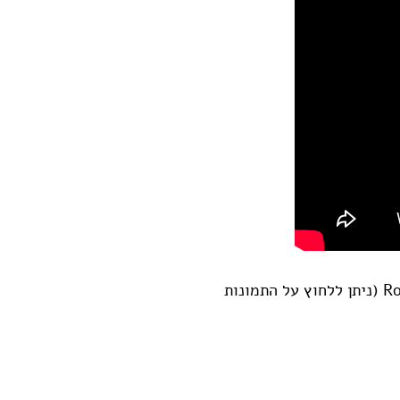
חכמת המונים למען חולות בסרטן שד – פרוייקט עם חברת Roche (ניתן ללחוץ על התמונות