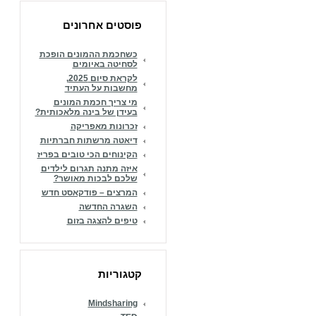
פוסטים אחרונים
כשחכמת ההמונים הופכת
לסחיטה באיומים
לקראת סיום 2025,
מחשבות על העתיד
מי צריך חכמת המונים
בעידן של בינה מלאכותית?
זכרונות מאפריקה
דיאטה מרשתות חברתיות
הקינוחים הכי טובים בפריז
איזה מתנה תגרום לילדים
שלכם לבכות מאושר?
המרצים – פודקאסט חדש
השגרה החדשה
טיפים להצגה בזום
קטגוריות
Mindsharing