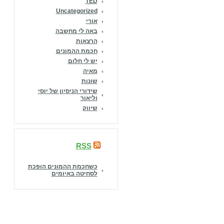
TED
Uncategorized
אורי
באה לי מחשבה
הרצאות
חכמת ההמונים
יש לי חלום
מאיה
שונות
שידורי הניסיון של יוסי
וליאור
שיווק
RSS
כשחכמת ההמונים הופכת
לסחיטה באיומים