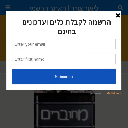
ליאור צורף | האתר הרשמי
נובמבר 8, 2010 •
אין תגובות
כולנו מחוברים
שתף
ציוץ
נעץ
דוא"ל