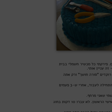
ם. פירקתי כל מכשיר חשמלי בבית
זה עניין אותי.
 רוקדים "סורה חושך" ורק אתה
אתמול, אלוהים יודע איך, נגעת במכונת הקפה המקולקלת ופתאום היא התחילה לעבוד, אחרי ש-3 פעמים
שתי שאני מרחף.
אחרי שנה הם שלחו אותי לחוג מחשבים, בתקופה שבה נולד המחשב האישי הראשון. לא עברו 10 דקות בחוג