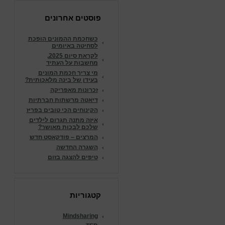
פוסטים אחרונים
כשחכמת ההמונים הופכת
לסחיטה באיומים
לקראת סיום 2025,
מחשבות על העתיד
מי צריך חכמת המונים
בעידן של בינה מלאכותית?
זכרונות מאפריקה
דיאטה מרשתות חברתיות
הקינוחים הכי טובים בפריז
איזה מתנה תגרום לילדים
שלכם לבכות מאושר?
המרצים – פודקאסט חדש
השגרה החדשה
טיפים להצגה בזום
קטגוריות
Mindsharing