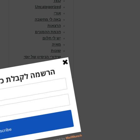
TED
Uncategorized
אורי
באה לי מחשבה
הרצאות
חכמת ההמונים
יש לי חלום
מאיה
שונות
שידורי הניסיון של יוסי
וליאור
שיווק
RSS
כשחכמת ההמונים הופכת
לסחיטה באיומים