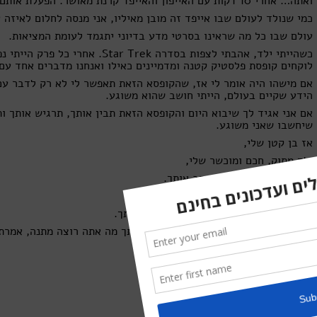
ואתה… אחרי 10 דקות עם האייפון והאייפד קרנת מאושר. הפעלת אותם בכשרון גדול הרבה יותר ממני.
כמי שנולד לעולם שבו אייפד זה מובן מאיליו, אני מנסה לחלום לאיזה
עולם שבו כל מה שראינו בסרטי מדע בדיוני יתגמד לעומת המציאות.
כשהייתי ילד, אהבתי לצפות בסדרה ar Trek
לוקחים קופסת פלסטיק קטנה ומדמיינים כאילו ואנחנו מדברים אחד עם
אם מישהו היה אומר לי אז, שהקופסא הזאת תאפשר לי לא רק לדבר עם
הידע שקיים בעולם, הייתי חושב שהוא משוגע.
אם אני אגיד לך שיבוא היום והקופסא הזאת תבין אותך, תרגיש אותך ו
שיחשבו שאני משוגע.
אז בן קטן שלי,
ילד מתוק, חכם ומוכשר שלי,
אין לך מושג כמה אני אוהב אותך.
כמה אני דואג לך
,
וכמה אני שמח לחגוג איתך את היום הולדתך.
יום הולדת שבו ביקשת מכל מי ששאל אותך מה אתה רוצה מתנה, אמרת
אותי אתה מחשמל כל יום מחדש.
אוהב אותך,
אבא