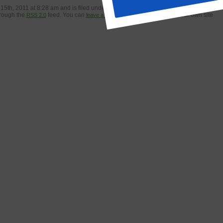
This entry was posted on יום שבת, ינואר 15th, 2011 at 8:28 am and is filed under
hrough the
feed. You can
, or
from your own site.
RSS 2.0
leave a response
trackback