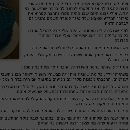
אתה לא יודע לקרוא וקטן מידי כדי להבין את מה שאני
רוצה להגיד לך אז החלטתי לכתוב לך ברכה שתישאר. מי
יודע, אולי יבוא היום שבו תהיה סקרן ותרצה לקרוא את
פירורי המידע שאבא שלך פיזר לאורך השנים ותגיע גם
לברכה הזאת.
לפני שנולדת, לא האמנתי שהלב שלי יוכל להכיל אהבה
כל כך גדולה כמו זאת שקיימת אצלי עבור אחותך
הגדולה.
ואז הגעת ויום אחרי יום אתה מצליח לשבות את ליבי.
כל מי שרואה אותך אומר שאתה שיבוט מדויק שלי. העתק
גנטי מושלם.
אני יודע שאתה גרסה משודרגת הרבה יותר מתוחכמת ממני.
כשהייתי ילד, כל מה שעניין אותי זה מכשירי חשמל ולאחר מכן מחשבי
לגורמים, הרכבתי מכונות מלגו עם מנועים בקיצור אם היה בזה חשמל – 
ואתה… בדיוק כמוני. יושב לך במסיבת חנוכה בגן, כל הילדים מסביבך
מתעניין בנורות הצבעוניות שמחוברות ובחשמל שמפעיל אותם.
היא חזרה מתיקון ולא עבדה.
אני זוכר את היום שבו ההורים שלי שלחו אותי לחוג אלקטרוניקה. הרג
ומייד ידעתי שזה מה שאני רוצה לעשות כל החיים.