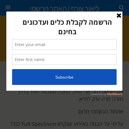
ליאור צורף | האתר הרשמי
מאי 26, 2011 •
26s תגובות
TED
שתף
ציוץ
נעץ
דוא"ל
את הפוסט הזה אני כותב בגובה 10,000 מטר בדרך
חזרה מניו-יורק לת"א.
אתמול הגשמתי חלום.
עליתי על הבמה באירוע שנקרא TED Full Spectrum