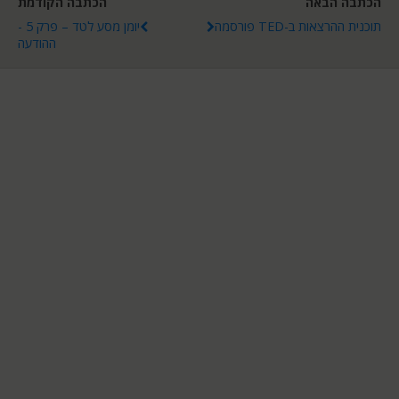
הכתבה הבאה
הכתבה הקודמת
תוכנית ההרצאות ב-TED פורסמה
יומן מסע לטד – פרק 5 -
ההודעה