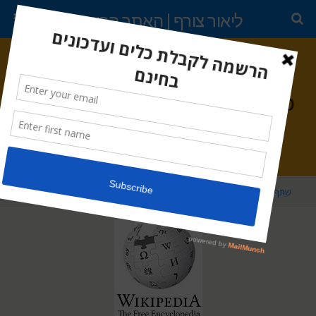
ליאור צורף | האתר הרשמי
ינואר 3, 2012 •
אין תגובות
טיוטה ראשונה של ההרצאה – אתם
מוזמנים לערוך ולשפר
שתף
ציוץ
נעץ
דוא"ל