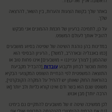
לראשונה אליך ואל-TED.
באתר שלך בקשת הצעות והערות, בין השאר, להרצאה
שלך.
על כן, לתמיכה ברעיון של חכמת ההמונים אני מבקש
להוביל אותך לעולם המשפט.
במדינות בהן נוהגת השיטה של שפיטה בסיוע מושבעים
[כמו באנגליה ובארה"ב, למשל] , הרעיון הבסיסי הוא
שההמון [ לצורך ענייננו = מושבעים] אינו פחות טוב או
פחות מוכשר לבחון ולקבוע
עובדות
[להבדיל מקביעת
התוצאה המשפטית לפי הנחיית השופט המקצועי הבקיא
בהוראות החוק שאותן יש להחיל על המקרה הקונקרטי],
משופט שגם הוא בשר ודם ואינו קורא כליות ולב יותר [או
הרבה יותר] מבן אנוש.
לכן ממשיכה שיטה זו של מושבעים להתקיים גם בימינו
[גם אם הבסיס ההיסטורי להנהגתה התרופף ואולי אף