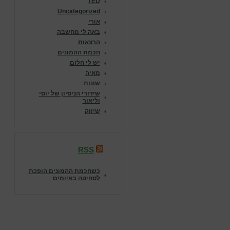
TED
Uncategorized
אורי
באה לי מחשבה
הרצאות
חכמת ההמונים
יש לי חלום
מאיה
שונות
שידורי הניסיון של יוסי
וליאור
שיווק
RSS
כשחכמת ההמונים הופכת
לסחיטה באיומים