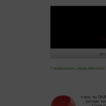
ורף
והרעיון הזוכה הוא של… חכמת ההמונים
>>
בשנת 2009, לרגל ציון 40 שנה להקמת האינטרנט, סוכנות DARPA של משרד
ועד שפורסם
 ברחבי ארה"ב.