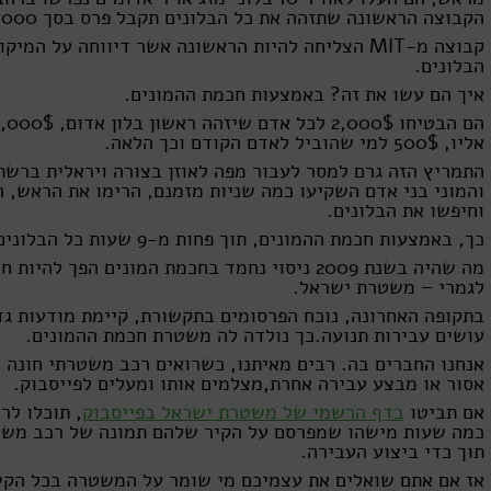
הקבוצה הראשונה שתזהה את כל הבלונים תקבל פרס בסך 40,000 $.
קבוצה מ-MIT הצליחה להיות הראשונה אשר דיווחה על המ
הבלונים.
איך הם עשו את זה? באמצעות חכמת ההמונים.
אליו, 500$ למי שהוביל לאדם הקודם וכך הלאה.
התמריץ הזה גרם למסר לעבור מפה לאוזן בצורה ויראלית ברשת
והמוני בני אדם השקיעו כמה שניות מזמנם, הרימו את הראש, 
וחיפשו את הבלונים.
כך, באמצעות חכמת ההמונים, תוך פחות מ-9 שעות כל הבלונים אותרו.
מה שהיה בשנת 2009 ניסוי נחמד בחכמת המונים הפך ל
לגמרי – משטרת ישראל.
בתקופה האחרונה, נוכח הפרסומים בתקשורת, קיימת מודעות ג
עושים עבירות תנועה.כך נולדה לה
משטרת חכמת ההמונים.
אנחנו החברים בה. רבים מאיתנו, כשרואים רכב משטרתי חונה 
אסור או מבצע עבירה אחרת,מצלמים אותו ומעלים לפייסבוק.
אם תביטו
בדף הרשמי של משטרת ישראל בפייסבוק
, תוכלו לר
כמה שעות מישהו שמפרסם על הקיר שלהם תמונה של רכב מש
תוך כדי ביצוע העבירה.
אז אם אתם שואלים את עצמיכם מי שומר על המשטרה בכל הקש