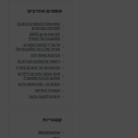
פוסטים אחרונים
כשחכמת ההמונים הופכת
לסחיטה באיומים
לקראת סיום 2025,
מחשבות על העתיד
מי צריך חכמת המונים
בעידן של בינה מלאכותית?
זכרונות מאפריקה
דיאטה מרשתות חברתיות
הקינוחים הכי טובים בפריז
איזה מתנה תגרום לילדים
שלכם לבכות מאושר?
המרצים – פודקאסט חדש
השגרה החדשה
טיפים להצגה בזום
קטגוריות
Mindsharing