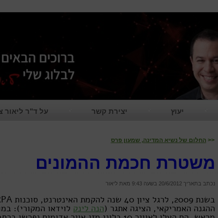
יעוץ
יצירת קשר
על ד"ר ליאור צ
<<
החלום של נשיא המדינה, שמעון פרס
משטרת חכמת ההמונים
נכתב בתאריך 20/6/2012 בשעה
9:43
מאת ליאור
ההגנה האמריקאי, הציגה אתגר (
הנה לינק
לוידאו המקורי): במ
מראש, הם העלו לאוויר 10 בלוני מזג אויר אדומים נפרשו