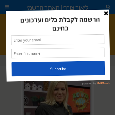
ליאור צורף | האתר הרשמי
נובמבר 18, 2015 •
2s תגובות
מעשה בעוגייה
שתף
ציוץ
נעץ
דוא"ל