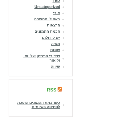
TED
Uncategorized
אורי
באה לי מחשבה
הרצאות
חכמת ההמונים
יש לי חלום
מאיה
שונות
שידורי הניסיון של יוסי
וליאור
שיווק
RSS
כשחכמת ההמונים הופכת
לסחיטה באיומים