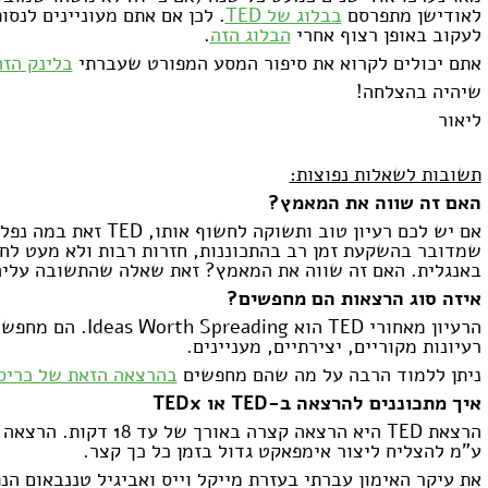
לאודישן מתפרסם
בבלוג של
TED
. לכן אם אתם מעוניינים לנסו
לעקוב באופן רצוף אחרי
הבלוג הזה
.
אתם יכולים לקרוא את סיפור המסע המפורט שעברתי
בלינק הזה
שיהיה בהצלחה!
ליאור
תשובות לשאלות נפוצות:
האם זה שווה את המאמץ?
אם יש לכם רעיון טוב ותשוקה 
שמדובר בהשקעת זמן רב בהתכוננות, חזרות רבות ולא מעט ל
באנגלית. האם זה שווה את המאמץ? זאת שאלה שהתשובה עלי
איזה סוג הרצאות הם מחפשים?
הרעיון מאחורי
TED
הוא
Ideas Worth Spreading
. הם מחפשי
רעיונות מקוריים, יצירתיים, מעניינים.
ניתן ללמוד הרבה על מה שהם מחפשים
בהרצאה הזאת של כריס 
איך מתכוננים להרצאה ב-
TED
או
TEDx
הרצאת
TED
היא הרצאה קצרה באורך של
ע"מ להצליח ליצור אימפאקט גדול בזמן כל כך קצר.
את עיקר האימון עברתי בעזרת מייקל וייס ואביגיל טננבאום הנ