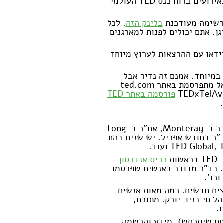
אירועים ברוח כנס
TED
העולמי
 רשימה מעודכנת
בלינק הזה
. לכל
. אתם יכולים לפנות למארגנים
ידאו עם ההרצאות לערוץ מיוחד
מיוחד. אמנם זה נדיר אבל
ל מתפרסמת באתר
ted.com
TEDxTelAv
פורסמה באתר
TED
.
ר ב-
Monteray
, אח"כ ב-
Long
ד"כ בחודש אפריל. יש שנים בהם
-
TED
בראשות
כריס אנדרסון
. בד"כ מדובר באנשים שפרסמו
כו'.
ים חדשים. כמה מאות אנשים
ר אודישן מול קהל חי בניו-יורק. מתוכם,
.
טח שיתרחש). מידע והרשמה