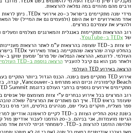
מקבלים רשיון מ-
TED
העולמי להשתמש בשם
TEDx
. מדובר ב
ורבים מהם מהווים במה נפלאה להרצאות.
מידי שנה מתקיימים בישראל כ-20 אירועי
TEDx
. ניתן לראות
אחד מהאירועים יש את השם (ולפעמים גם את המייל) של המארגן
ולהציע את עצמיכם כמרצים.
רוב ההרצאות מתקיימות באנגלית והמארגנים מצלמים ומעלים ו
של
TEDx
ב-
YouTube
.
יש צוות ב-
TED
שצופה בהרצאות ע"מ לאתר הרצאות מעניינות ב
בהחלט קורה שהרצאה שהתקיימה באחד מאירועי
TEDx
בישרא
העולמי. לדוגמא, ההרצאה הנפלאה של פרופ' שמעון שוקן ב-
iv
ולאחר מכן הוא גם קיבל להעביר
הרצאה נוספת ב-
TED
העולמי
הרצאה באירוע
TED
העולמי
אירוע
TED
מתקיים פעם בשנה. הכנס הגדול ביותר התקיים בעב
Beach
קליפורניה וכיום הוא מתרחש ב-
Vancouver
, קנדה, ב
מתקיימים אירועים נוספים ברחבי העולם כדוגמת TED Global, TED Summit ועוד.
רוב המרצים בכל אירוע נבחרים ע"י צוות מצומצם של אנשים ב
שעומד בראש
TED
. איך הם מאתרים את המרצים? שאלה טובה
ספר מצליח, חוקרים בעלי שם, מנהיגים בולטים, זוכי פרס נובל ו
בשנת 2012 החליט הצוות ב-
TED
לקיים לראשונה אודישן למרצ
הגישו מועמדות, אני בניהם. כ-20 הוזמנו לעבו
שלושה הוזמנו להרצות ב-
TED
. לשמחתי זכיתי להיות אחד מהם
מאז נערכו אודישנים כמעט כל שנה (אם כי זה לא משהו שמוב