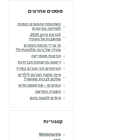
פוסטים אחרונים
כשחכמת ההמונים הופכת
לסחיטה באיומים
לקראת סיום 2025,
מחשבות על העתיד
מי צריך חכמת המונים
בעידן של בינה מלאכותית?
זכרונות מאפריקה
דיאטה מרשתות חברתיות
הקינוחים הכי טובים בפריז
איזה מתנה תגרום לילדים
שלכם לבכות מאושר?
המרצים – פודקאסט חדש
השגרה החדשה
טיפים להצגה בזום
קטגוריות
Mindsharing