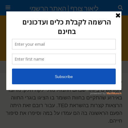
ליאור צורף | האתר הרשמי
אפריל 10, 2018 •
אין תגובות
בזכות האמונה באדם
שתף
ציוץ
נעץ
דוא"ל
לאחרונה לקחתי חלק באחד האירועים המשמעותיים
והמרגשים ביותר שבהם התמזל מזלי לקח חלק. מדובר
באירוע שהתקיים בחוות השומר בו הציגו בוגרי החווה
הרצאות קצרות בהשראת TED. עבור רובם זאת היתה
הפעם הראשונה בה הם עמדו על במה וסיפרו את סיפור
חייהם.