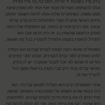
ברק גדל בשכונת יד אליהו. הסביבה בה גדל עודדה
אותו להשתמט משירות צבאי ואף אחד לא האמין שיצא
ממנו משהו. כשהתגייס שלחו אותו לחוות השומר וסימנו
בתיקו האישי שיש לו קשיי הסתגלות רבים (ציון קה"ס
גבוה). כמו רבים אחרים בחווה, גם המפקדת שלו היתה
האדם הראשון שהאמין בו. זה היה הרגע שבו הוא
התחיל להאמין בעצמו והתחיל להצטיין בכל מה שעשה.
כשהחליט שהוא רוצה לצאת לקורס קצינים הוא המתין
למיון האחרון לפני קורס הקצינים. שבוע לפני המיונים
הודיעו לו שהוא לא יוכל לעבור אותם כי יש לו בתיק
האישי קה"ס גבוה ורק קב"ן (קצין בריאות נפש) יכול
להוריד את זה.
אחרי מאמצים רבים הוא הצליח לפגוש קב"נית. הוא
היה בטוח שהיא תשמע על המוטיבציה והמהפך שעשה
ומיד תיתן לו את ברכת הדרך לקורס קצינים. לתדהמתו,
היא אמרה: "גם אם הייתי רוצה, אני לא יכולה לבטל את