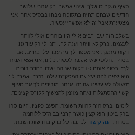
סעיף ה-קה"ס שלך. שינוי אפשרי רק אחרי שלושה
חודשים שבהם תהיה בתקופת מבחן בבסיס אחר. אני
מצטערת אבל זה לא אפשרי עכשיו".
בשלב הזה שבו רבים אולי היו בוחרים אולי לוותר
לעצמם, ברק לא וויתר וענה לה: "תני לי רק עוד 10
דקות מזמנך. אני אספר לך מה עבר עלי בחיים. אם
בסוף תחליטי שאי אפשר לעשות כלום, אני אצא ואניח
לך". בסוף אותם 10 דקות שניהם ישבו בחדר בוכים.
היא יצאה להתייעץ עם המפקדת שלה, חזרה ואמרה לו:
"מעולם לא עשינו את זה. אנחנו מורידים לך את סעיף
קשיי ההסתגלות ואתה מוזמן להמשיך לקורס קצינים".
לימים, ברק חזר לחוות השומר, הפעם כקצין. היום סרן
ברק ביטון הוא קצין כושר קרבי בביה"ס ללוחמה
בטרור.
הנה קישור
לכתבה על ברק בחדשות השבת.
הוא סיים את הרצאתו בסיפור על האחות שכתבה את