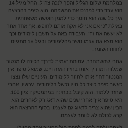
במלחמת שלום הגליל והפך לנכה צה"ל. החל מגיל 14
הוא עבד כדי לפרנס את המשפחה. הוא סיפר בהרצאה
איך כל שנה הוא חוסך כדי לממן חופשה משפחתית
באילת "כי אם אני לא אקח אותם לחופש, אף אחד אחר
לא יעשה את זה". העבודה באה על חשבון לימודים וכך
הוא מצא את עצמו נושר מהלימודים ובגיל 18 מתגייס
לחוות השומר.
אחרי שהשתחרר, עמותת "עמית לדרך" הכירה לו מנטור
שמלווה ומדריך אותו בחייו האזרחיים. שמואל סיפר איך
המנטור דחף אותו לחזור ללימודים. העיניים שלו נצצו
כאשר סיפר כיצד כל חייו נכשל בלימודים, עכשיו, אחרי
שחזר ללמוד, הוא קיבל בבחינה במתמטיקה ציון 100.
היא סיפר איך אחרי שנים שהוא דאג רק לאחרים הוא
הבין שהוא צריך לדאוג גם לעצמו. בסוף ההרצאה הוא
קרא לכולם לא לוותר לעצמם.
לאחר עלתה לבמה להקת חיל החינוך אחד מחיילי