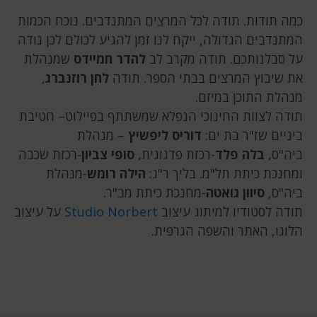
כמה תודות. תודה לכל המרצים המתנדבים. נוכח הכמות
המתנדבים הגדולה, ייקח לנו זמן להגיע לכולם לכן נודה
על סבלנותכם. תודה מקרב לב
להדר חמיידס
שמנהלת
את שיבוץ המרצים בבתי הספר. תודה
לחן רוזנברג
,
מנהלת התוכן במיזם.
תודה לצוות החינוכי הנפלא שמשתתף בפיילוט– חטיבת
ביניים שז"ר בת ים:
דוריס ליפשיץ
– מנהלת
ביה"ס,
בלה פלד
-רכזת פדגוגית,
סופי צביון
-רכזת שכבה
ומחנכת כיתת תל"מ. בליך ר"ג:
הילה רומש
-מנהלת
ביה"ס,
סיוון גואטה
-מחנכת כיתת מב"ר.
תודה לסטודיו למיתוג עיצוב
Studio Norbert
על עיצוב
הלוגו, האתר והשפה הגרפית.