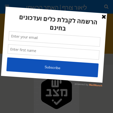
ליאור צורף | האתר הרשמי
אפריל 7, 2019 •
תגובה 1
עדכון לגבי מיזם "יש מצב!"
שתף
ציוץ
נעץ
דוא"ל