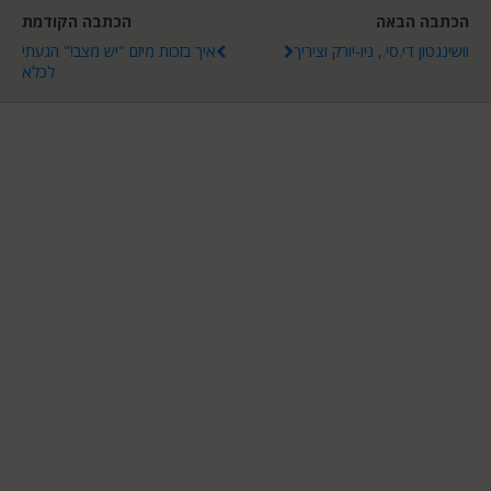
הכתבה הבאה
הכתבה הקודמת
וושינגטון די.סי., ניו-יורק וציריך
איך בזכות מיזם "יש מצב!" הגעתי
לכלא